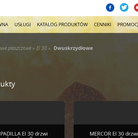
WNA
USŁUGI
KATALOG PRODUKTÓW
CENNIKI
PROMOC
lowe płaszczowe
»
EI 30
»
Dwuskrzydłowe
ukty
PADILLA EI 30 drzwi
MERCOR EI 30 drzw