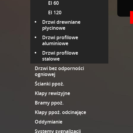
EI 60
EI 120
Drzwi drewniane
płycinowe
Drzwi profilowe
aluminiowe
Drzwi profilowe
stalowe
Drzwi bez odporności
ogniowej
Ścianki ppoż.
Klapy rewizyjne
Bramy ppoż.
Klapy ppoż. odcinające
Oddymianie
Systemy sygnalizacji