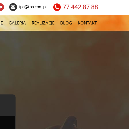
77 442 87 88
tpa@tpa.com.pl
JE
GALERIA
REALIZACJE
BLOG
KONTAKT
i