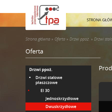
STRONA GŁÓ
Strona główna
»
Oferta
»
Drzwi ppoż.
»
Drzwi sta
Oferta
Prod
Drzwi ppoż.
Drzwi stalowe
płaszczowe
EI 30
Jednoskrzydłowe
Dwuskrzydłowe