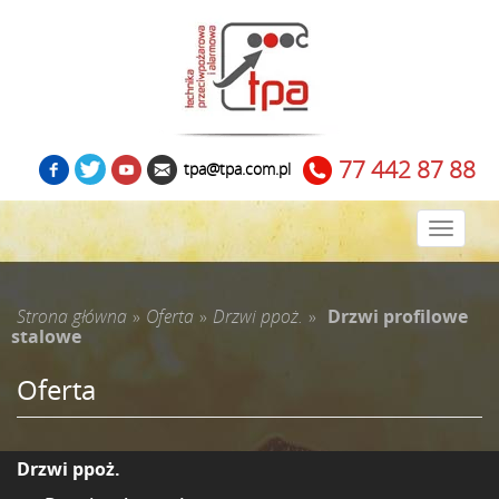
77 442 87 88
tpa@tpa.com.pl
Zwiń
menu
Strona główna
»
Oferta
»
Drzwi ppoż.
»
Drzwi profilowe
stalowe
Oferta
Drzwi ppoż.