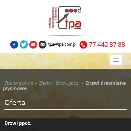
77 442 87 88
tpa@tpa.com.pl
Zwiń
menu
Strona główna
»
Oferta
»
Drzwi ppoż.
»
Drzwi drewniane
płycinowe
Oferta
Drzwi ppoż.