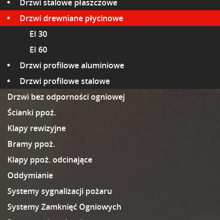
Drzwi stalowe płaszczowe
Drzwi drewniane płycinowe
EI 30
EI 60
Drzwi profilowe aluminiowe
Drzwi profilowe stalowe
Drzwi bez odporności ogniowej
Ścianki ppoż.
Klapy rewizyjne
Bramy ppoż.
Klapy ppoż. odcinające
Oddymianie
Systemy sygnalizacji pożaru
Systemy Zamknięć Ogniowych