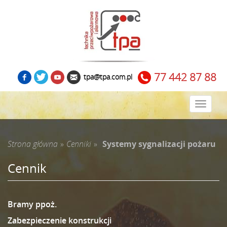
77 442 87 88
tpa@tpa.com.pl
Zwiń
menu
Strona główna
»
Cenniki
»
Systemy sygnalizacji pożaru
Cennik
Bramy ppoż.
Zabezpieczenie konstrukcji