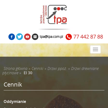
77 442 87 88
tpa@tpa.com.pl
Zwiń
menu
Strona główna
»
Cenniki
»
Drzwi ppoż.
»
Drzwi drewniane
płycinowe
»
El 30
Cennik
Oddymianie