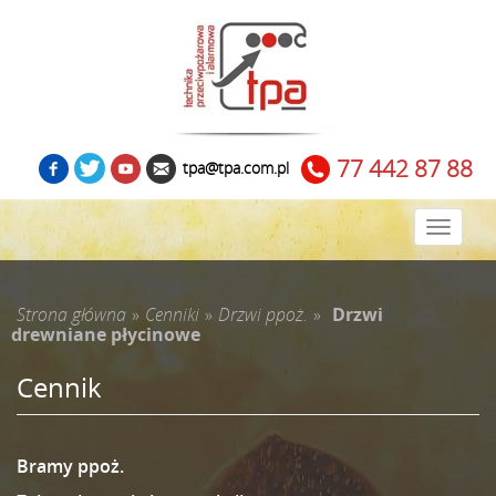
77 442 87 88
tpa@tpa.com.pl
Zwiń
menu
Strona główna
»
Cenniki
»
Drzwi ppoż.
»
Drzwi
drewniane płycinowe
Cennik
Bramy ppoż.