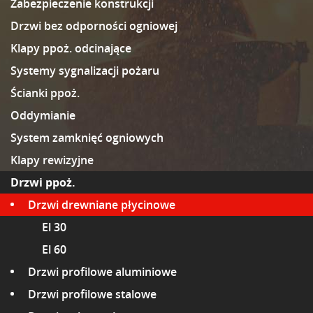
Zabezpieczenie konstrukcji
Drzwi bez odporności ogniowej
Klapy ppoż. odcinające
Systemy sygnalizacji pożaru
Ścianki ppoż.
Oddymianie
System zamknięć ogniowych
Klapy rewizyjne
Drzwi ppoż.
Drzwi drewniane płycinowe
El 30
El 60
Drzwi profilowe aluminiowe
Drzwi profilowe stalowe