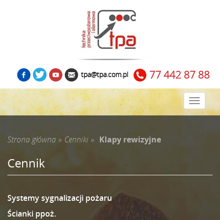
77 442 87 88
tpa@tpa.com.pl
Zwiń
menu
Strona główna
»
Cenniki
»
Klapy rewizyjne
Cennik
Systemy sygnalizacji pożaru
Ścianki ppoż.