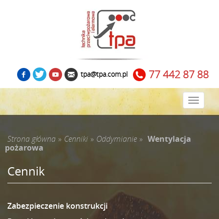
77 442 87 88
tpa@tpa.com.pl
Zwiń
menu
Strona główna
»
Cenniki
»
Oddymianie
»
Wentylacja
pożarowa
Cennik
Zabezpieczenie konstrukcji