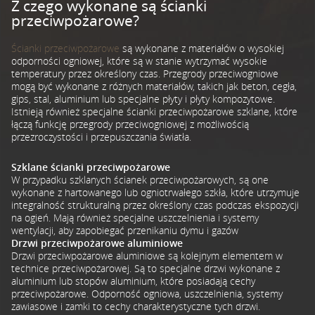
Z czego wykonane są ścianki
przeciwpożarowe?
Ścianki przeciwpożarowe
są wykonane z materiałów o wysokiej
odporności ogniowej, które są w stanie wytrzymać wysokie
temperatury przez określony czas. P
rzegrody przeciwogniowe
mogą być wykonane z różnych materiałów, takich jak beton, cegła,
gips, stal, aluminium lub specjalne płyty i płyty kompozytowe.
Istnieją również specjalne ścianki przeciwpożarowe szklane, które
łączą funkcję przegrody przeciwogniowej z możliwością
przezroczystości i przepuszczania światła.
Szklane ścianki przeciwpożarowe
W przypadku szklanych ścianek przeciwpożarowych, są one
wykonane z hartowanego lub ogniotrwałego szkła, które utrzymuje
integralność strukturalną przez określony czas podczas ekspozycji
na ogień. Mają również specjalne uszczelnienia i systemy
wentylacji, aby zapobiegać przenikaniu dymu i gazów
Drzwi przeciwpożarowe aluminiowe
Drzwi przeciwpożarowe aluminiowe są kolejnym elementem w
technice przeciwpożarowej. Są to specjalne drzwi wykonane z
aluminium lub stopów aluminium, które posiadają cechy
przeciwpożarowe. Odporność ogniowa, uszczelnienia, systemy
zawiasowe i zamki to cechy charakterystyczne tych drzwi.