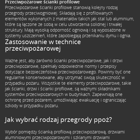
Przeciwpożarowe ścianki profilowe
Przeciwpożarowe ścianki profilowe stanowią kolejny rodzaj
przegrody przeciwogniowej. Składają się z profilowanych
elementów wykonanych z materiałów takich jak stal lub aluminium,
które są łączone ze sobą w celu utworzenia solidnej i trwałej
struktury. Mają wysoką odporność ogniową i są wyposażone w
systemy uszczelnień, które zapobiegają przenikaniu dymu i ognia.
Zastosowanie w technice
przeciwpożarowej
Ważne jest, aby zarówno ścianki przeciwpożarowe, jak i drzwi
przeciwpożarowe, spełniały odpowiednie normy i przepisy
dotyczące bezpieczeństwa przeciwpożarowego. Powinny być one
regularnie konserwowane, aby utrzymać swoją skuteczność w
przypadku pożaru.
Wszystkie te elementy przeciwpożarowe, takie
jak ścianki, drzwi i ścianki profilowe, są ważnymi składnikami
systemów przeciwpożarowych w budynkach. Zapewniają one
ochronę przed pożarem, umożliwiając ewakuację i ograniczając
szkody w przypadku pożaru.
Jak wybrać rodzaj przegrody ppoż?
Wybór pomiędzy ścianką profilową przeciwpożarową, drzwiami
aluminiowymi przeciwpożarowymi i szklanymi drzwiami