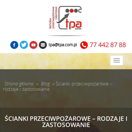
77 442 87 88
tpa@tpa.com.pl
Zwiń
menu
Strona główna
»
Blog
»
Ścianki przeciwpożarowe –
rodzaje i zastosowanie
ŚCIANKI PRZECIWPOŻAROWE – RODZAJE I
ZASTOSOWANIE