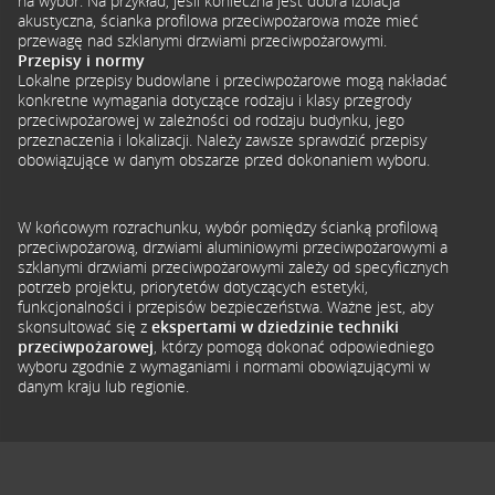
na wybór. Na przykład, jeśli konieczna jest dobra izolacja
akustyczna, ścianka profilowa przeciwpożarowa może mieć
przewagę nad szklanymi drzwiami przeciwpożarowymi.
Przepisy i normy
Lokalne przepisy budowlane i przeciwpożarowe mogą nakładać
konkretne wymagania dotyczące rodzaju i klasy przegrody
przeciwpożarowej w zależności od rodzaju budynku, jego
przeznaczenia i lokalizacji. Należy zawsze sprawdzić przepisy
obowiązujące w danym obszarze przed dokonaniem wyboru.
W końcowym rozrachunku, wybór pomiędzy ścianką profilową
przeciwpożarową, drzwiami aluminiowymi przeciwpożarowymi a
szklanymi drzwiami przeciwpożarowymi zależy od specyficznych
potrzeb projektu, priorytetów dotyczących estetyki,
funkcjonalności i przepisów bezpieczeństwa. Ważne jest, aby
skonsultować się z
ekspertami w dziedzinie techniki
przeciwpożarowej
, którzy pomogą dokonać odpowiedniego
wyboru zgodnie z wymaganiami i normami obowiązującymi w
danym kraju lub regionie.