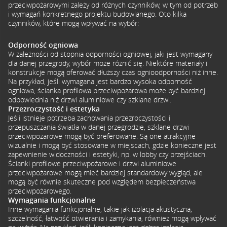
przeciwpożarowymi zależy od różnych czynników, w tym od potrzeb
i wymagań konkretnego projektu budowlanego. Oto kilka
czynników, które mogą wpływać na wybór:
Odporność ogniowa
W zależności od stopnia odporności ogniowej, jaki jest wymagany
dla danej przegrody, wybór może różnić się. Niektóre materiały i
konstrukcje mogą oferować dłuższy czas ognioodporności niż inne.
Na przykład, jeśli wymagana jest bardzo wysoka odporność
ogniowa, ścianka profilowa przeciwpożarowa może być bardziej
odpowiednia niż drzwi aluminiowe czy szklane drzwi.
Przezroczystość i estetyka
Jeśli istnieje potrzeba zachowania przezroczystości i
przepuszczania światła w danej przegrodzie, szklane drzwi
przeciwpożarowe mogą być preferowane. Są one atrakcyjne
wizualnie i mogą być stosowane w miejscach, gdzie konieczne jest
zapewnienie widoczności i estetyki, np. w lobby czy przejściach.
Ścianki profilowe przeciwpożarowe i drzwi aluminiowe
przeciwpożarowe mogą mieć bardziej standardowy wygląd, ale
mogą być równie skuteczne pod względem bezpieczeństwa
przeciwpożarowego.
Wymagania funkcjonalne
Inne wymagania funkcjonalne, takie jak izolacja akustyczna,
szczelność, łatwość otwierania i zamykania, również mogą wpływać